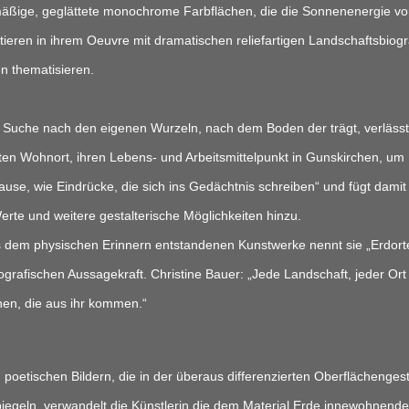
äßige, geglättete monochrome Farbflächen, die die Sonnenenergie vo
tieren in ihrem Oeuvre mit dramatischen reliefartigen Landschaftsbiog
n thematisieren.

 Suche nach den eigenen Wurzeln, nach dem Boden der trägt, verlässt d
ten Wohnort, ihren Lebens- und Arbeitsmittelpunkt in Gunskirchen, um Fa
use, wie Eindrücke, die sich ins Gedächtnis schreiben“ und fügt damit
rte und weitere gestalterische Möglichkeiten hinzu.

 dem physischen Erinnern entstandenen Kunstwerke nennt sie „Erdorte“
grafischen Aussagekraft. Christine Bauer: „Jede Landschaft, jeder Ort h
n, die aus ihr kommen.“

n poetischen Bildern, die in der überaus differenzierten Oberflächenge
iegeln, verwandelt die Künstlerin die dem Material Erde innewohnende 