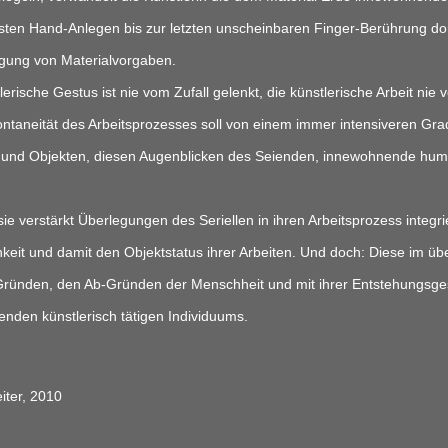
ten Hand-Anlegen bis zur letzten unscheinbaren Finger-Berührung dom
gung von Materialvorgaben.

erische Gestus ist nie vom Zufall gelenkt, die künstlerische Arbeit nie
ntaneität des Arbeitsprozesses soll von einem immer intensiveren Gra
 und Objekten, diesen Augenblicken des Seienden, innewohnende humani
ie verstärkt Überlegungen des Seriellen in ihren Arbeitsprozess integri
chkeit und damit den Objektstatus ihrer Arbeiten. Und doch: Diese im 
ründen, den Ab-Gründen der Menschheit und mit ihrer Entstehungsgesch
enden künstlerisch tätigen Individuums.

ter, 2010
