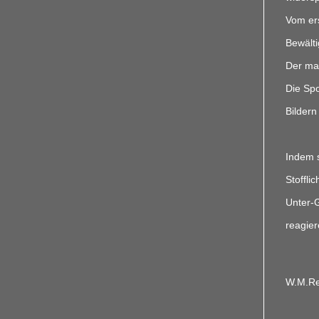
Vom ers
Bewälti
Der mal
Die Spo
Bildern
Indem s
Stoffli
Unter-G
reagier
W.M.Rei