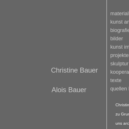
material
kunst a
biografi
bilder
kunst im
projekte
skulptur
Christine Bauer
koopera
texte
Alois Bauer
quellen
Christi
zu Grun
uns arc