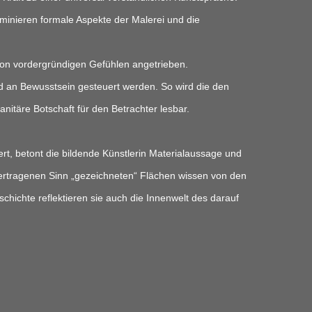
inieren formale Aspekte der Malerei und die

 von vordergründigen Gefühlen angetrieben.

d an Bewusstsein gesteuert werden. So wird die den

täre Botschaft für den Betrachter lesbar.

ert, betont die bildende Künstlerin Materialaussage und

übertragenen Sinn „gezeichneten“ Flächen wissen von den

ichte reflektieren sie auch die Innenwelt des darauf
