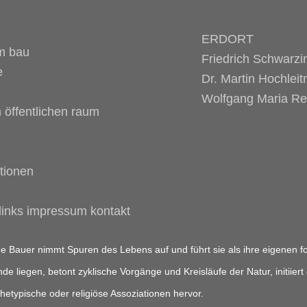
ERDORT
m bau
Friedrich Schwarzi
e
Dr. Martin Hochleit
Wolfgang Maria Rei
 öffentlichen raum
tionen
 links impressum kontakt
ne Bauer nimmt Spuren des Lebens auf und führt sie als ihre eigenen for
de liegen, betont zyklische Vorgänge und Kreisläufe der Natur, initiier
hetypische oder religiöse Assoziationen hervor.
