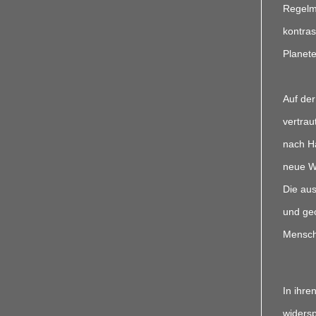
Regelm
kontras
Planete
Auf der
vertrau
nach Ha
neue We
Die aus
und geo
Mensche
In ihre
widersp