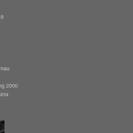
18
umau
ung 2000
tria