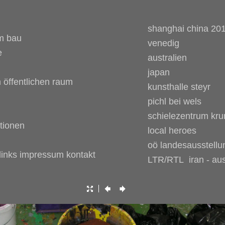
shanghai china 20
m bau
venedig
e
australien
japan
 öffentlichen raum
kunsthalle steyr
pichl bei wels
schielezentrum kr
tionen
local heroes
oö landesausstell
 links impressum kontakt
LTR/RTL iran - aus