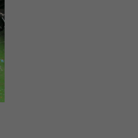
Fireworks Gallery Brisbane Australien
Symposium mit Aboriginals Künstlern
Thema "What colour is your heart" 2004