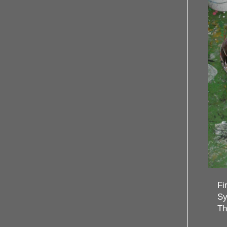
Fi
risbane Australien
11 / 11
Sy
iginals Künstlern
Th
 is your heart" 2004