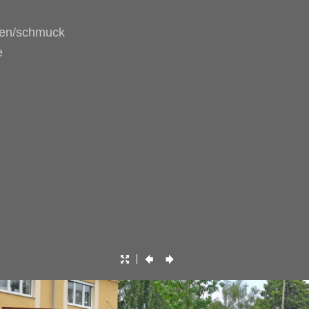
ren/schmuck
e